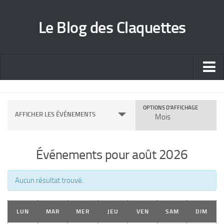
Le Blog des Claquettes
Stages
Spectacles
OPTIONS D'AFFICHAGE
N
AFFICHER LES ÉVÉNEMENTS
Mois
a
Infos
v
Contact
Événements pour août 2026
i
g
Aucun résultat trouvé.
a
t
LUN
MAR
MER
JEU
VEN
SAM
DIM
i