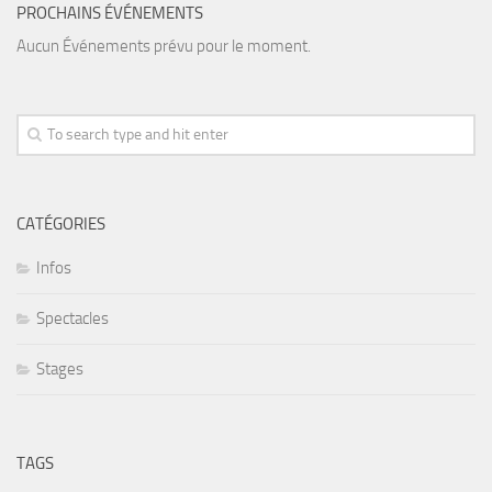
g
PROCHAINS ÉVÉNEMENTS
t
e
Aucun Événements prévu pour le moment.
i
d
o
e
n
s
p
é
a
v
CATÉGORIES
r
é
C
Infos
n
a
e
Spectacles
l
m
e
Stages
e
n
n
d
t
TAGS
r
s