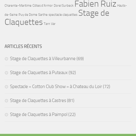
Fabien Ruiz
i
Charente-Maritime
Côtes d'Armor
Dorel Surbeck
Hauts-
Stage de
e
de-Seine
Puy de Dome
Sarthe
spectacle claquettes
Claquettes
r
Tarn
Var
m
e
ARTICLES RÉCENTS
n
Stage de Claquettes à Villeurbanne (69)
s
u
Stage de Claquettes à Puteaux (92)
e
Spectacle « Cotton Club Show » à Chateau du Loir (72)
l
Stage de Claquettes à Castres (81)
Stage de Claquettes à Paimpol (22)