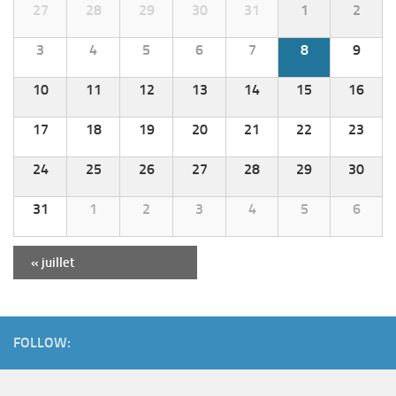
27
28
29
30
31
1
2
o
n
3
4
5
6
7
8
9
p
10
11
12
13
14
15
16
a
r
17
18
19
20
21
22
23
l
24
25
26
27
28
29
30
'
31
1
2
3
a
4
5
6
f
N
«
juillet
f
a
i
v
c
i
FOLLOW:
h
g
a
a